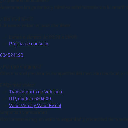
¿A qué nos dedicamos?
Acercamos las gestorías y trámites administrativos a tu smart
¿Tienes dudas?
Llámanos, estamos para atenderte.
Lunes a viernes de 09:30 a 20:00
Página de contacto
604524190
¿Por qué elegirnos?
Ofrecemos el precio más competitivo del mercado nacional y un
FAQs más vistas:
Transferencia de Vehículo
ITP, modelo 620/600
Valor Venal y Valor Fiscal
Seguridad y privacidad
Nos tomamos muy en serio la seguridad y privacidad de nuestros