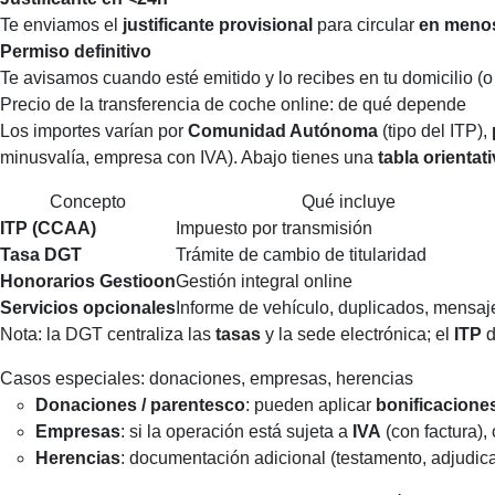
Te enviamos el
justificante provisional
para circular
en meno
Permiso definitivo
Te avisamos cuando esté emitido y lo recibes en tu domicilio (o 
Precio de la transferencia de coche online: de qué depende
Los importes varían por
Comunidad Autónoma
(tipo del ITP),
minusvalía, empresa con IVA). Abajo tienes una
tabla orientat
Concepto
Qué incluye
ITP (CCAA)
Impuesto por transmisión
Tasa DGT
Trámite de cambio de titularidad
Honorarios Gestioon
Gestión integral online
Servicios opcionales
Informe de vehículo, duplicados, mensaj
Nota: la DGT centraliza las
tasas
y la sede electrónica; el
ITP
d
Casos especiales: donaciones, empresas, herencias
Donaciones / parentesco
: pueden aplicar
bonificacione
Empresas
: si la operación está sujeta a
IVA
(con factura),
Herencias
: documentación adicional (testamento, adjudica