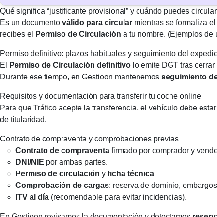
Qué significa “justificante provisional” y cuándo puedes circular
Es un documento
válido para circular
mientras se formaliza el
recibes el
Permiso de Circulación
a tu nombre. (Ejemplos de u
Permiso definitivo: plazos habituales y seguimiento del expedi
El
Permiso de Circulación definitivo
lo emite DGT tras cerrar 
Durante ese tiempo, en Gestioon mantenemos
seguimiento de
Requisitos y documentación para transferir tu coche online
Para que Tráfico acepte la transferencia, el vehículo debe esta
de titularidad.
Contrato de compraventa y comprobaciones previas
Contrato de compraventa
firmado por comprador y vende
DNI/NIE
por ambas partes.
Permiso de circulación
y
ficha técnica
.
Comprobación de cargas
: reserva de dominio, embargos 
ITV al día
(recomendable para evitar incidencias).
En Gestioon revisamos la documentación y detectamos
reserv