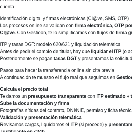
cuenta.
Identificación digital y firmas electrónicas (Cl@ve, SMS, OTP)
Los procesos online se validan con
firma electrónica
,
OTP po
Cl@ve
. Con Gestioon, te lo simplificamos con flujos de
firma g
ITP y tasas DGT: modelo 620/621 y liquidación telemática
Antes de pedir el cambio de titular, hay que
liquidar el ITP
(o a
Posteriormente se pagan
tasas DGT
y presentamos la solicitud
Pasos para hacer la transferencia online sin cita previa
A continuación te muestro el flujo real que seguimos en
Gestio
Calcula el precio total
Te damos un
presupuesto transparente
con
ITP estimado + 
Sube la documentación y firma
Fotografías nítidas del contrato, DNI/NIE, permiso y ficha técni
Validación y presentación telemática
Revisamos cargas, liquidamos el
ITP
(si procede) y
presenta
Justificante en <24h