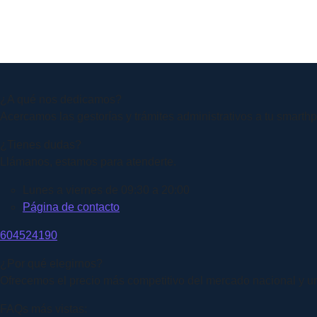
¿A qué nos dedicamos?
Acercamos las gestorías y trámites administrativos a tu smart
¿Tienes dudas?
Llámanos, estamos para atenderte.
Lunes a viernes de 09:30 a 20:00
Página de contacto
604524190
¿Por qué elegirnos?
Ofrecemos el precio más competitivo del mercado nacional y un
FAQs más vistas: