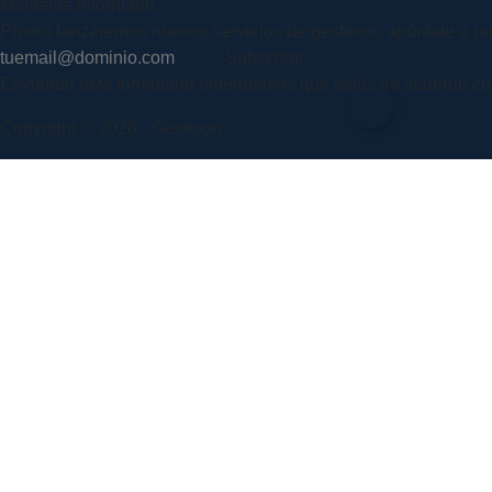
Mantente informado
Pronto lanzaremos nuevos servicios de gestioon, apúntate a nu
Subscribir
Enviando este formulario entendemos que estás de acuerdo con n
Copyright © 2026 - Gestioon
¿Necesitas ayuda?
Te contestamos al instante