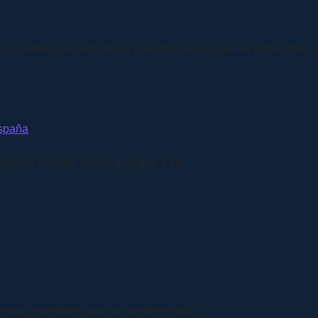
 clientes, por esto, todas nuestras transacciones están cifraza
España
go los trámites desde principio a fin.
estra newsletter para no perderte nada.