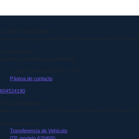
¿A qué nos dedicamos?
Acercamos las gestorías y trámites administrativos a tu smart
¿Tienes dudas?
Llámanos, estamos para atenderte.
Lunes a viernes de 09:30 a 20:00
Página de contacto
604524190
¿Por qué elegirnos?
Ofrecemos el precio más competitivo del mercado nacional y un
FAQs más vistas:
Transferencia de Vehículo
ITP, modelo 620/600