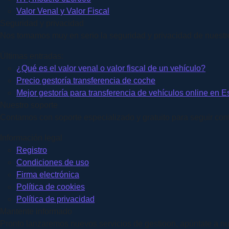
Valor Venal y Valor Fiscal
Seguridad y privacidad
Nos tomamos muy en serio la seguridad y privacidad de nuestros
Últimas entradas:
¿Qué es el valor venal o valor fiscal de un vehículo?
Precio gestoría transferencia de coche
Mejor gestoría para transferencia de vehículos online en 
Nuestro soporte
Contamos con soporte especializado y gratuito para seguir conti
Información legal
Registro
Condiciones de uso
Firma electrónica
Política de cookies
Política de privacidad
Mantente informado
Pronto lanzaremos nuevos servicios de gestioon, apúntate a nu