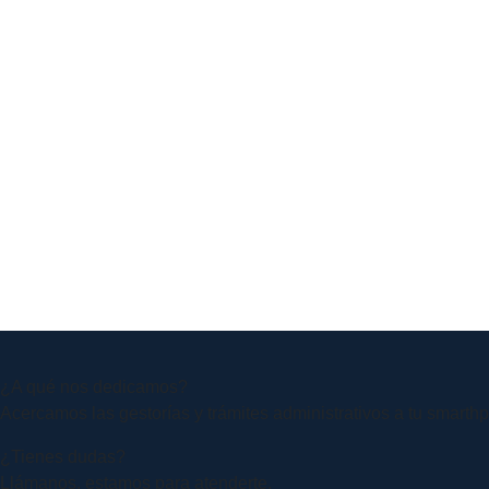
¿A qué nos dedicamos?
Acercamos las gestorías y trámites administrativos a tu smart
¿Tienes dudas?
Llámanos, estamos para atenderte.