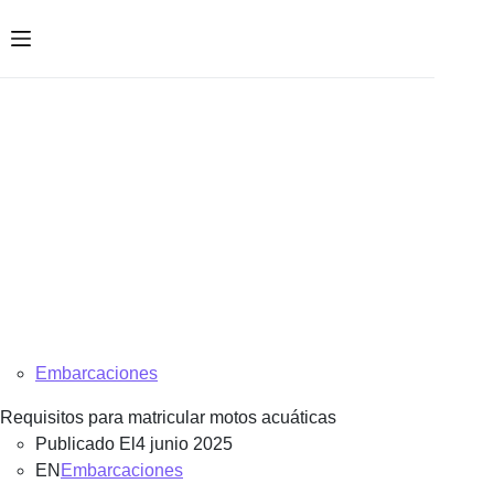
Saltar
al
contenido
Embarcaciones
Requisitos para matricular motos acuáticas
Publicado El
4 junio 2025
EN
Embarcaciones