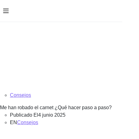
Saltar
al
contenido
Consejos
Me han robado el carnet ¿Qué hacer paso a paso?
Publicado El
4 junio 2025
EN
Consejos