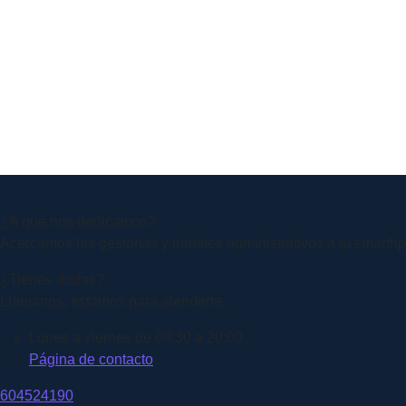
¿A qué nos dedicamos?
Acercamos las gestorías y trámites administrativos a tu smart
¿Tienes dudas?
Llámanos, estamos para atenderte.
Lunes a viernes de 09:30 a 20:00
Página de contacto
604524190